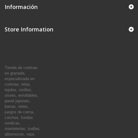
Información
.
Store Information
Tienda de cortinas
en granada,
especializada en
cortinas, telas,
tejidos, visillos,
stores, enrollables,
panel japones,
barras, rieles,
juegos de cama,
colchas, fundas
nordicas,
mantelerias, toallas,
albornoces, ropa